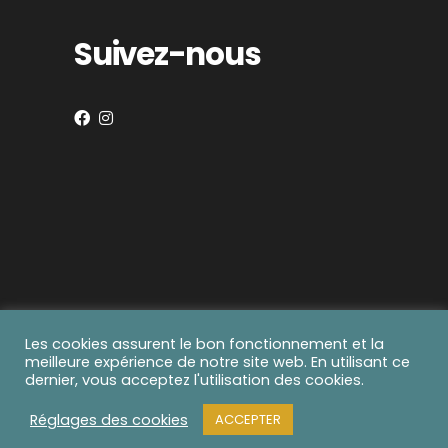
Suivez-nous
Les cookies assurent le bon fonctionnement et la
© 2021-2025 boreal I création whitelab I
politique
meilleure expérience de notre site web. En utilisant ce
de confidentialité
dernier, vous acceptez l'utilisation des cookies.
Réglages des cookies
ACCEPTER