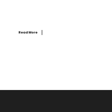
Bienvenue sur WordPress. Ceci est votre
premier article. Modifiez-le ou
supprimez-le, puis commencez à écrire !
Read More